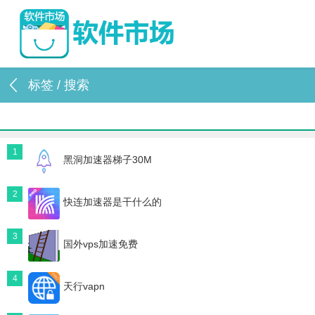
标签 / 搜索
1
黑洞加速器梯子30M
2
快连加速器是干什么的
3
国外vps加速免费
4
天行vapn