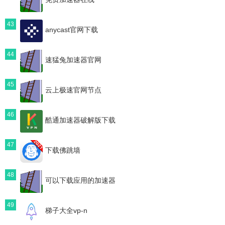
43
anycast官网下载
44
速猛兔加速器官网
45
云上极速官网节点
46
酷通加速器破解版下载
47
下载佛跳墙
48
可以下载应用的加速器
49
梯子大全vp-n