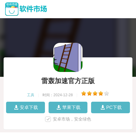
雷轰加速官方正版
工具
|
时间：2024-12-28
|
安卓下载
苹果下载
PC下载
安卓市场，安全绿色