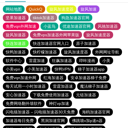
网站地图
QuickQ
旋风加速度器
旋风加速
坚果加速器
tiktok加速器
狗急加速器官网
免费vqn外网加速
小蓝鸟
优途加速器官网
风驰加速器
旋风加速器
免费vps加速器外网苹果版
旋风加速度器
快连加速器
快连加速器官网入口
原子加速器
快鸭加速器
快柠檬加速器
旋风加速度器
外网网址导航
软件中心
雷霆加速
狂飙加速器
哔咔漫画
小美
小美vpn
小美加速器
快鸭VPN
梯子加速器app
免费vqn加速外网
红海加速器
安卓加速器梯子免费
每天试用一小时加速器
雷霆加器速
魔法梯子加速器
安心加速器
下载免费使用加速器
元链加速器
免费网络翻外墙软件
神灯vp加速
闪电猫加速器 – 闪电猫加速器30天免费
海鸥加速器官网
加速器每日免费
黑洞加速官网
佛跳墙v加p速n器