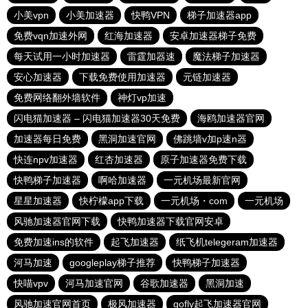
小美vpn
小美加速器
快鸭VPN
梯子加速器app
免费vqn加速外网
红海加速器
安卓加速器梯子免费
每天试用一小时加速器
雷霆加器速
魔法梯子加速器
安心加速器
下载免费使用加速器
元链加速器
免费网络翻外墙软件
神灯vp加速
闪电猫加速器 – 闪电猫加速器30天免费
海鸥加速器官网
加速器每日免费
黑洞加速官网
佛跳墙v加p速n器
快连npv加速器
红杏加速器
原子加速器免费下载
快鸭梯子加速器
啊哈加速器
一元机场最新官网
星星加速器
快柠檬app下载
一元机场・com
一元机场
风驰加速器官网下载
快鸭加速器下载官网安卓
免费加速ins的软件
起飞加速器
纸飞机telegeram加速器
河马加速
googleplay梯子推荐
快鸭梯子加速器
快喵vpv
河马加速官网
谷歌加速器
黑洞加速
风驰加速官网首页
极风加速器
gofly起飞加速器官网