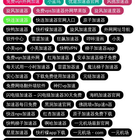
免费vqn外网加速
小蓝鸟
优途加速器官网
风驰加速器
旋风加速器
免费vps加速器外网苹果版
旋风加速度器
快连加速器
快连加速器官网入口
原子加速器
快鸭加速器
快柠檬加速器
旋风加速度器
外网网址导航
软件中心
雷霆加速
狂飙加速器
哔咔漫画
小美
小美vpn
小美加速器
快鸭VPN
梯子加速器app
免费vqn加速外网
红海加速器
安卓加速器梯子免费
每天试用一小时加速器
雷霆加器速
魔法梯子加速器
安心加速器
下载免费使用加速器
元链加速器
免费网络翻外墙软件
神灯vp加速
闪电猫加速器 – 闪电猫加速器30天免费
海鸥加速器官网
加速器每日免费
黑洞加速官网
佛跳墙v加p速n器
快连npv加速器
红杏加速器
原子加速器免费下载
快鸭梯子加速器
啊哈加速器
一元机场最新官网
星星加速器
快柠檬app下载
一元机场・com
一元机场