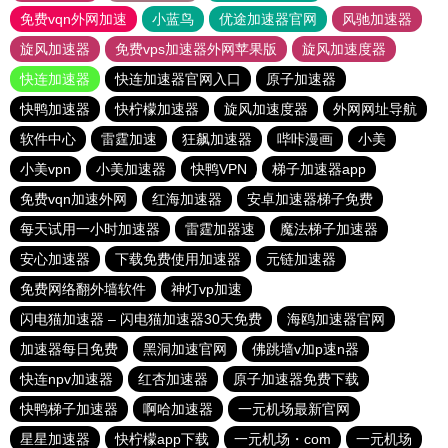
免费vqn外网加速
小蓝鸟
优途加速器官网
风驰加速器
旋风加速器
免费vps加速器外网苹果版
旋风加速度器
快连加速器
快连加速器官网入口
原子加速器
快鸭加速器
快柠檬加速器
旋风加速度器
外网网址导航
软件中心
雷霆加速
狂飙加速器
哔咔漫画
小美
小美vpn
小美加速器
快鸭VPN
梯子加速器app
免费vqn加速外网
红海加速器
安卓加速器梯子免费
每天试用一小时加速器
雷霆加器速
魔法梯子加速器
安心加速器
下载免费使用加速器
元链加速器
免费网络翻外墙软件
神灯vp加速
闪电猫加速器 – 闪电猫加速器30天免费
海鸥加速器官网
加速器每日免费
黑洞加速官网
佛跳墙v加p速n器
快连npv加速器
红杏加速器
原子加速器免费下载
快鸭梯子加速器
啊哈加速器
一元机场最新官网
星星加速器
快柠檬app下载
一元机场・com
一元机场