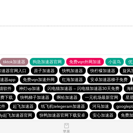
tiktok加速器
狗急加速器官网
免费vqn外网加速
小蓝鸟
优
加速器官网入口
原子加速器
快鸭加速器
快柠檬加速器
旋风
速器app
免费vqn加速外网
红海加速器
安卓加速器梯子免费
墙软件
神灯vp加速
闪电猫加速器 – 闪电猫加速器30天免费
海
免费下载
快鸭梯子加速器
啊哈加速器
一元机场最新官网
星
软件
起飞加速器
纸飞机telegeram加速器
河马加速
google
ofly起飞加速器官网
快鸭加速器官网下载安卓
安心加速器
免费加
苹果