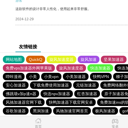
游客
这款软件的设计非常人性化，使用起来非常舒服。
2024-12-29
友情链接
网站地图
QuickQ
旋风加速度器
旋风加速
坚果加速器
免费vps加速器外网苹果版
旋风加速度器
快连加速器
快连
哔咔漫画
小美
小美vpn
小美加速器
快鸭VPN
梯子加
安心加速器
下载免费使用加速器
元链加速器
免费网络翻外
佛跳墙v加p速n器
快连npv加速器
红杏加速器
原子加速器
风驰加速器官网下载
快鸭加速器下载官网安卓
免费加速ins的
谷歌加速器
黑洞加速
风驰加速官网首页
极风加速器
g
首页
安卓