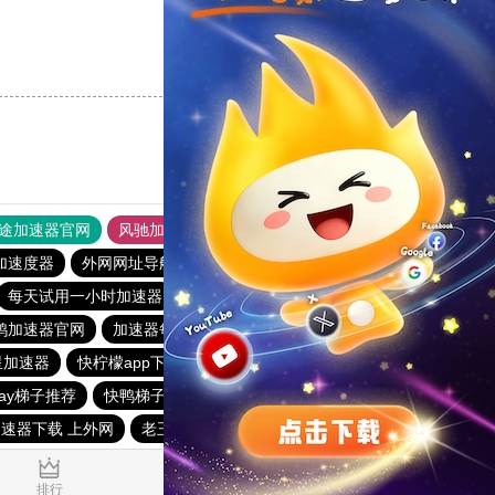
支持
[0]
反对
[0]
途加速器官网
风驰加速器
旋风加速器
加速度器
外网网址导航
软件中心
雷霆加速
狂飙加速器
每天试用一小时加速器
雷霆加器速
魔法梯子加速器
鸥加速器官网
加速器每日免费
黑洞加速官网
星加速器
快柠檬app下载
一元机场・com
一元机场
play梯子推荐
快鸭梯子加速器
快喵vpv
河马加速官网
速器下载 上外网
老王vnp新版
外网加速软件
起飞apn下载
0.016058s
排行
推荐