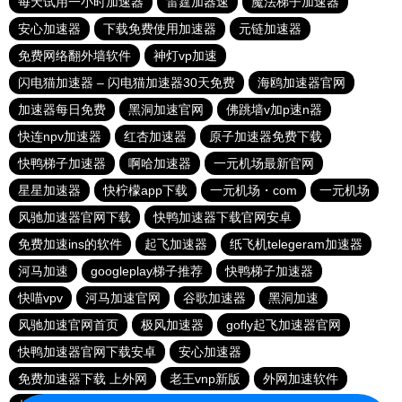
每天试用一小时加速器
雷霆加器速
魔法梯子加速器
安心加速器
下载免费使用加速器
元链加速器
免费网络翻外墙软件
神灯vp加速
闪电猫加速器 – 闪电猫加速器30天免费
海鸥加速器官网
加速器每日免费
黑洞加速官网
佛跳墙v加p速n器
快连npv加速器
红杏加速器
原子加速器免费下载
快鸭梯子加速器
啊哈加速器
一元机场最新官网
星星加速器
快柠檬app下载
一元机场・com
一元机场
风驰加速器官网下载
快鸭加速器下载官网安卓
免费加速ins的软件
起飞加速器
纸飞机telegeram加速器
河马加速
googleplay梯子推荐
快鸭梯子加速器
快喵vpv
河马加速官网
谷歌加速器
黑洞加速
风驰加速官网首页
极风加速器
gofly起飞加速器官网
快鸭加速器官网下载安卓
安心加速器
免费加速器下载 上外网
老王vnp新版
外网加速软件