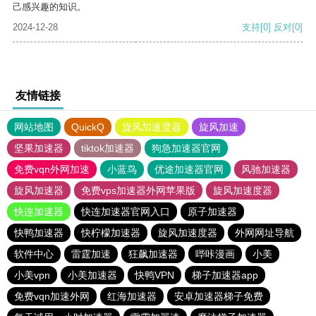
己感兴趣的知识。
2024-12-28
支持
[0]
反对
[0]
友情链接
网站地图
QuickQ
旋风加速度器
旋风加速
坚果加速器
tiktok加速器
狗急加速器官网
免费vqn外网加速
小蓝鸟
优途加速器官网
风驰加速器
旋风加速器
免费vps加速器外网苹果版
旋风加速度器
快连加速器
快连加速器官网入口
原子加速器
快鸭加速器
快柠檬加速器
旋风加速度器
外网网址导航
软件中心
雷霆加速
狂飙加速器
哔咔漫画
小美
小美vpn
小美加速器
快鸭VPN
梯子加速器app
免费vqn加速外网
红海加速器
安卓加速器梯子免费