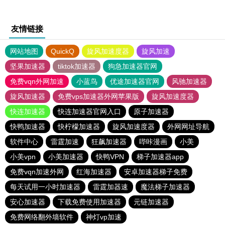
友情链接
网站地图
QuickQ
旋风加速度器
旋风加速
坚果加速器
tiktok加速器
狗急加速器官网
免费vqn外网加速
小蓝鸟
优途加速器官网
风驰加速器
旋风加速器
免费vps加速器外网苹果版
旋风加速度器
快连加速器
快连加速器官网入口
原子加速器
快鸭加速器
快柠檬加速器
旋风加速度器
外网网址导航
软件中心
雷霆加速
狂飙加速器
哔咔漫画
小美
小美vpn
小美加速器
快鸭VPN
梯子加速器app
免费vqn加速外网
红海加速器
安卓加速器梯子免费
每天试用一小时加速器
雷霆加器速
魔法梯子加速器
安心加速器
下载免费使用加速器
元链加速器
免费网络翻外墙软件
神灯vp加速