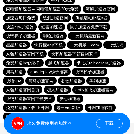
免费网络翻外墙软件
神灯vp加速
闪电猫加速器 – 闪电猫加速器30天免费
海鸥加速器官网
加速器每日免费
黑洞加速官网
佛跳墙v加p速n器
快连npv加速器
红杏加速器
原子加速器免费下载
快鸭梯子加速器
啊哈加速器
一元机场最新官网
星星加速器
快柠檬app下载
一元机场・com
一元机场
风驰加速器官网下载
快鸭加速器下载官网安卓
免费加速ins的软件
起飞加速器
纸飞机telegeram加速器
河马加速
googleplay梯子推荐
快鸭梯子加速器
快喵vpv
河马加速官网
谷歌加速器
黑洞加速
风驰加速官网首页
极风加速器
gofly起飞加速器官网
快鸭加速器官网下载安卓
安心加速器
免费加速器下载 上外网
老王vnp新版
外网加速软件
起飞apn下载
永久免费使用的加速器
下载
0.019057s