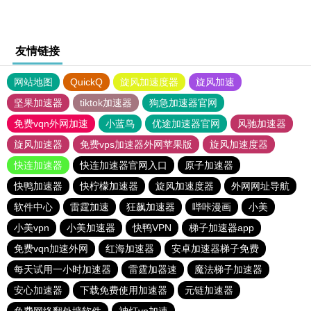
友情链接
网站地图
QuickQ
旋风加速度器
旋风加速
坚果加速器
tiktok加速器
狗急加速器官网
免费vqn外网加速
小蓝鸟
优途加速器官网
风驰加速器
旋风加速器
免费vps加速器外网苹果版
旋风加速度器
快连加速器
快连加速器官网入口
原子加速器
快鸭加速器
快柠檬加速器
旋风加速度器
外网网址导航
软件中心
雷霆加速
狂飙加速器
哔咔漫画
小美
小美vpn
小美加速器
快鸭VPN
梯子加速器app
免费vqn加速外网
红海加速器
安卓加速器梯子免费
每天试用一小时加速器
雷霆加器速
魔法梯子加速器
安心加速器
下载免费使用加速器
元链加速器