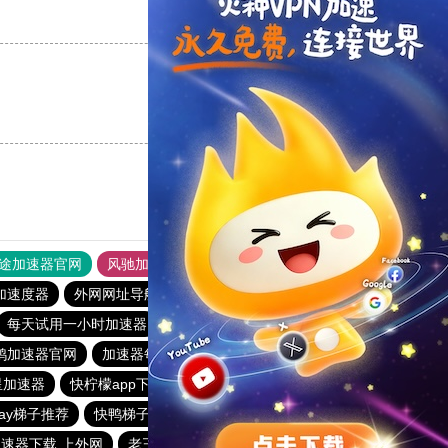
支持
[0]
反对
[0]
支持
[0]
反对
[0]
途加速器官网
风驰加速器
旋风加速器
加速度器
外网网址导航
软件中心
雷霆加速
狂飙加速器
每天试用一小时加速器
雷霆加器速
魔法梯子加速器
鸥加速器官网
加速器每日免费
黑洞加速官网
星加速器
快柠檬app下载
一元机场・com
一元机场
play梯子推荐
快鸭梯子加速器
快喵vpv
河马加速官网
速器下载 上外网
老王vnp新版
外网加速软件
起飞apn下载