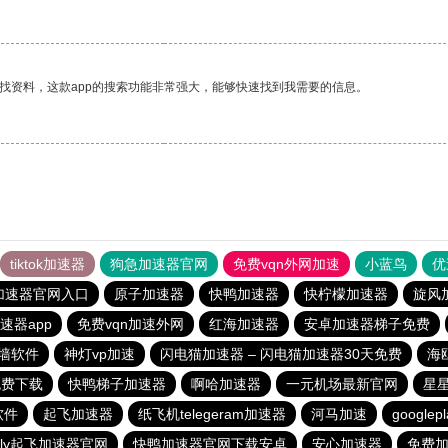
找资料，这款app的搜索功能非常强大，能够快速找到我需要的信息。
tiktok加速器
狗急加速器官网
免费vqn外网加速
小蓝鸟
优
加速器官网入口
原子加速器
快鸭加速器
快柠檬加速器
旋风
速器app
免费vqn加速外网
红海加速器
安卓加速器梯子免费
墙软件
神灯vp加速
闪电猫加速器 – 闪电猫加速器30天免费
海
免费下载
快鸭梯子加速器
啊哈加速器
一元机场最新官网
星
软件
起飞加速器
纸飞机telegeram加速器
河马加速
google
ofly起飞加速器官网
快鸭加速器官网下载安卓
安心加速器
免费加