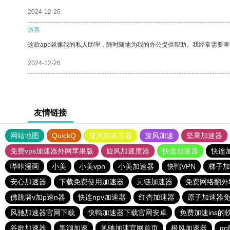
2024-12-26
游客
这款app就像我的私人助理，随时随地为我的办公提供帮助。我经常需要查
2024-12-26
友情链接
网站地图
QuickQ
旋风加速度器
旋风加速
坚果加速器
免费vps加速器外网苹果版
旋风加速度器
快连加速器
快连
哔咔漫画
小美
小美vpn
小美加速器
快鸭VPN
梯子加
安心加速器
下载免费使用加速器
元链加速器
免费网络翻外
佛跳墙v加p速n器
快连npv加速器
红杏加速器
原子加速器
风驰加速器官网下载
快鸭加速器下载官网安卓
免费加速ins的
谷歌加速器
黑洞加速
风驰加速官网首页
极风加速器
g