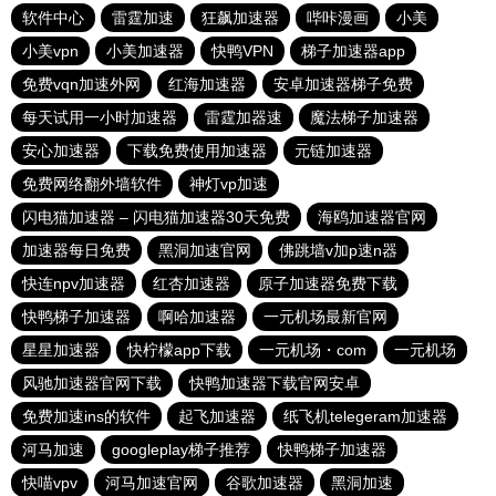
软件中心
雷霆加速
狂飙加速器
哔咔漫画
小美
小美vpn
小美加速器
快鸭VPN
梯子加速器app
免费vqn加速外网
红海加速器
安卓加速器梯子免费
每天试用一小时加速器
雷霆加器速
魔法梯子加速器
安心加速器
下载免费使用加速器
元链加速器
免费网络翻外墙软件
神灯vp加速
闪电猫加速器 – 闪电猫加速器30天免费
海鸥加速器官网
加速器每日免费
黑洞加速官网
佛跳墙v加p速n器
快连npv加速器
红杏加速器
原子加速器免费下载
快鸭梯子加速器
啊哈加速器
一元机场最新官网
星星加速器
快柠檬app下载
一元机场・com
一元机场
风驰加速器官网下载
快鸭加速器下载官网安卓
免费加速ins的软件
起飞加速器
纸飞机telegeram加速器
河马加速
googleplay梯子推荐
快鸭梯子加速器
快喵vpv
河马加速官网
谷歌加速器
黑洞加速